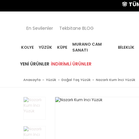
🌸 TÜM ÜRÜN
En Sevilenler
Tekbitane BLOG
MURANO CAM
KOLYE
YÜZÜK
KÜPE
BILEKLIK
SANATI
YENI ÜRÜNLER
İNDIRIMLI ÜRÜNLER
Anasayfa
Yüzük
Doğal Taş Yüzük
Nazarlı Kum İnci Yüzük