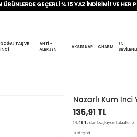
LERDE GEÇERLİ % 15 YAZ İNDİRİMİ! VE HER PAKETE
DOĞAL TAŞ VE
ANTI -
EN
AKSESUAR
CHARM
İNCI
ALERJEN
SEVILENL
Nazarlı Kum İnci
135,91 TL
14,49 TL
den başlayan taksitlerle!!
Kategori