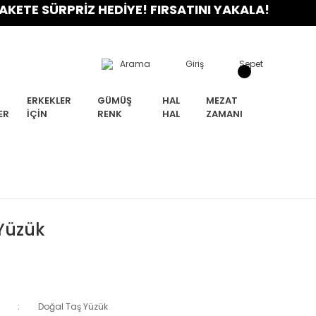
 SÜRPRİZ HEDİYE! FIRSATINI YAKALA!
Arama
Giriş
Sepet
ERKEKLER
GÜMÜŞ
HAL
MEZAT
ER
İÇIN
RENK
HAL
ZAMANI
 Yüzük
Doğal Taş Yüzük