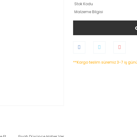
Stok Kodu
Malzeme Bilgisi
**Kargo teslim süremiz 3-7 iş gün
e Et
Fiyatı Düşünce Haber Ver