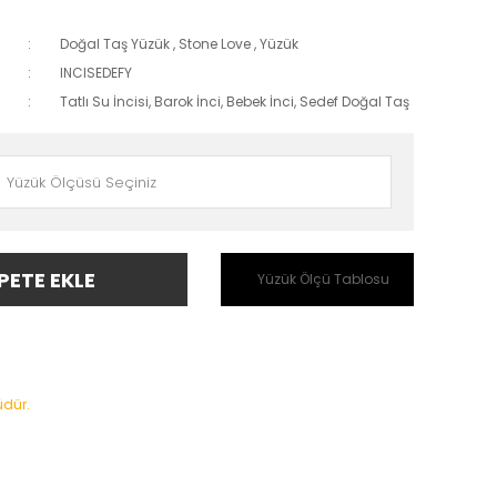
Doğal Taş Yüzük
,
Stone Love
,
Yüzük
INCISEDEFY
Tatlı Su İncisi, Barok İnci, Bebek İnci, Sedef Doğal Taş
PETE EKLE
Yüzük Ölçü Tablosu
üdür.