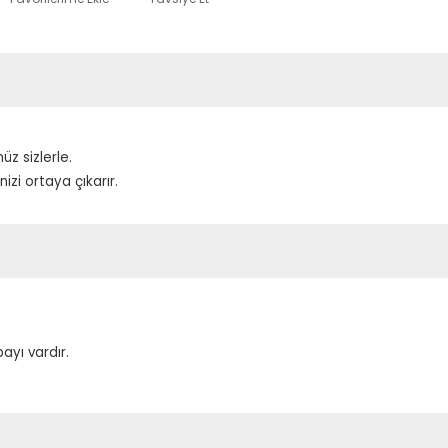
z sizlerle.
izi ortaya çıkarır.
ayı vardır.