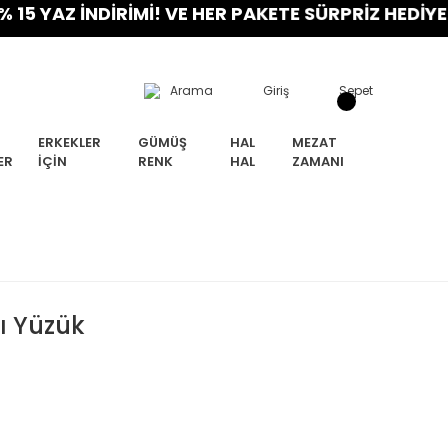
AZ İNDİRİMİ! VE HER PAKETE SÜRPRİZ HEDİYE! FIR
Arama
Giriş
Sepet
ERKEKLER
GÜMÜŞ
HAL
MEZAT
ER
İÇIN
RENK
HAL
ZAMANI
lı Yüzük