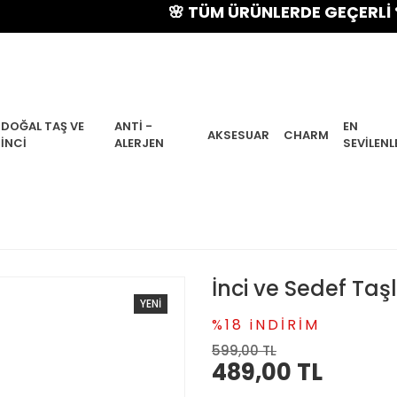
🌸 TÜM ÜRÜNLERDE GEÇERLİ % 15 Y
DOĞAL TAŞ VE
ANTI -
EN
AKSESUAR
CHARM
İNCI
ALERJEN
SEVILENL
İnci ve Sedef Taş
YENİ
%18 iNDİRİM
599,00 TL
489,00 TL