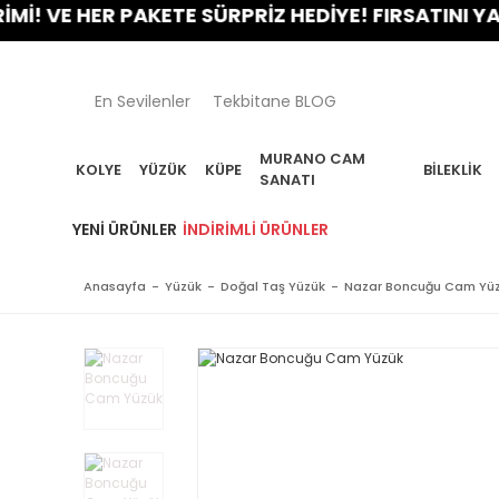
VE HER PAKETE SÜRPRİZ HEDİYE! FIRSATINI YAKALA
En Sevilenler
Tekbitane BLOG
MURANO CAM
KOLYE
YÜZÜK
KÜPE
BILEKLIK
SANATI
YENI ÜRÜNLER
İNDIRIMLI ÜRÜNLER
Anasayfa
Yüzük
Doğal Taş Yüzük
Nazar Boncuğu Cam Yü