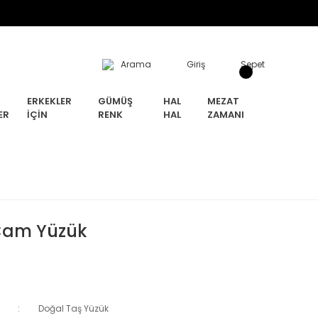
Arama
Giriş
Sepet
ERKEKLER
GÜMÜŞ
HAL
MEZAT
ER
İÇIN
RENK
HAL
ZAMANI
Cam Yüzük
Doğal Taş Yüzük