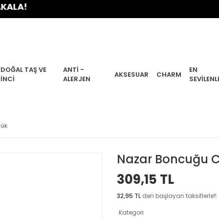
!
DOĞAL TAŞ VE
ANTI -
EN
AKSESUAR
CHARM
İNCI
ALERJEN
SEVILENL
zük
Nazar Boncuğu 
309,15 TL
32,95 TL
den başlayan taksitlerle!!
Kategori