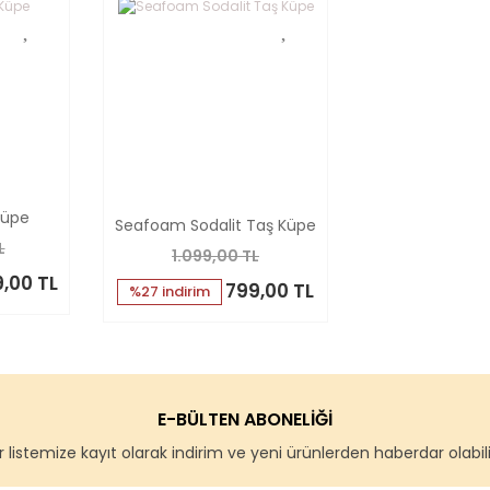
Küpe
Seafoam Sodalit Taş Küpe
L
1.099,00 TL
,00 TL
799,00 TL
%27 indirim
E-BÜLTEN ABONELİĞİ
 listemize kayıt olarak indirim ve yeni ürünlerden haberdar olabilir