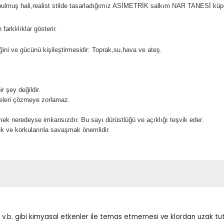
l bulmuş hali,realist stilde tasarladığımız ASİMETRİK salkım NAR TANESİ kü
arklılıklar gösterir.
iğini ve gücünü kişileştirmesidir: Toprak,su,hava ve ateş.
r şey değildir.
celeri çözmeye zorlamaz.
k neredeyse imkansızdır. Bu sayı dürüstlüğü ve açıklığı teşvik eder.
mek ve korkularınla savaşmak önemlidir.
em v.b. gibi kimyasal etkenler ile temas etmemesi ve klordan uzak t