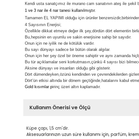
Kendi usta sanatçımız ile murano cam sanatının ateş ile şeki
1 ve 3 nar ile 4 nar tanesi kullanılmıştır.
Tamamen EL YAPIMI olduğu için ürünler benzersizdir,birbirinden f
4 Sayısının Enerjisi;
Özellikle dikkat etmeye değer ilk şey,dördün dört elementin birl
Bu,hepsinin en uyumlu ve sakin enerjisine sahip bir sayıdır.
Onun için ne iyilik ne de kötülük vardır.
Bu sayı dünyayı sadece bir bütün olarak algılar.
Onun için her şey özel bir öneme sahiptir ve aynı zamanda hiçbi
Bu tür açıklamalar seni korkutmasın,çünkü 4 sayısı bizi bilme
Aksine dünyayı ve insanları olduğu gibi gösterir.
Dört dümendeyken,özünü kendinden ve çevrendekilerden gizleme
Dört’ün etkisi altında bir dönem geçtiğinde,hatalarını kabul et
Gold kısımlar p
irinç üzeri altın kaplamadır.
Kullanım Önerisi ve Ölçü
Küpe çapı, 1,5 cm'dir.
Aksesuarlarınızın uzun süre kullanımı için, parfüm, kr