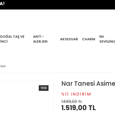
DOĞAL TAŞ VE
ANTI -
EN
AKSESUAR
CHARM
İNCI
ALERJEN
SEVILENL
Küpe
Nar Tanesi Asime
YENİ
%11 iNDİRİM
1.699,00 TL
1.519,00 TL