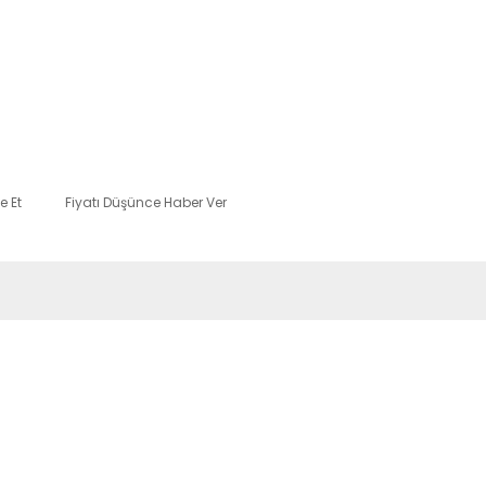
e Et
Fiyatı Düşünce Haber Ver