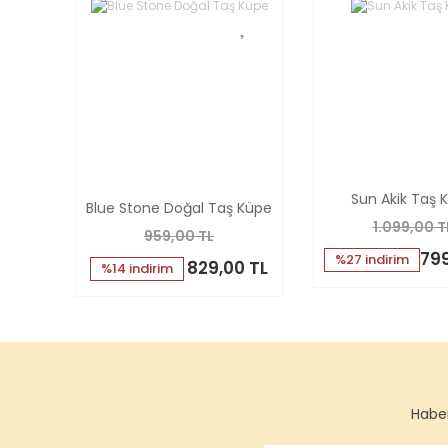
Sun Akik Taş 
Blue Stone Doğal Taş Küpe
1.099,00 T
959,00 TL
799
%27 indirim
829,00 TL
%14 indirim
Haber