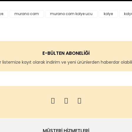
ye
murano cam
murano cam kolye ucu
kolye
koly
E-BÜLTEN ABONELİĞİ
 listemize kayıt olarak indirim ve yeni ürünlerden haberdar olabilir
MÜŞTERİ HİZMETLERİ