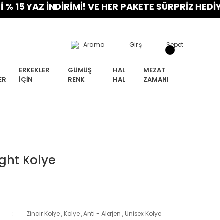
 YAZ İNDİRİMİ! VE HER PAKETE SÜRPRİZ HEDİYE! FI
Arama
Giriş
Sepet
ERKEKLER
GÜMÜŞ
HAL
MEZAT
ER
İÇIN
RENK
HAL
ZAMANI
Light Kolye
Zincir Kolye
,
Kolye
,
Anti - Alerjen
,
Unisex Kolye