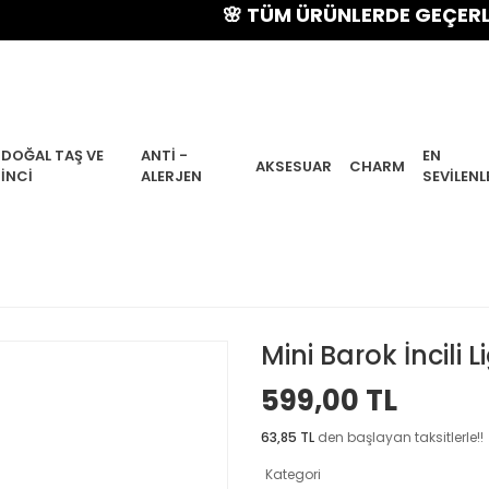
🌸 TÜM ÜRÜNLERDE GEÇERLİ % 15
DOĞAL TAŞ VE
ANTI -
EN
AKSESUAR
CHARM
İNCI
ALERJEN
SEVILENL
Mini Barok İncili 
599,00 TL
63,85 TL
den başlayan taksitlerle!!
Kategori