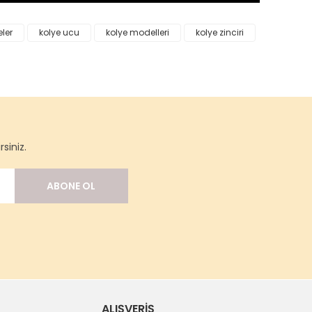
eler
kolye ucu
kolye modelleri
kolye zinciri
siniz.
ABONE OL
ALIŞVERİŞ