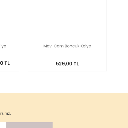
lye
Mavi Cam Boncuk Kolye
00 TL
529,00 TL
siniz.