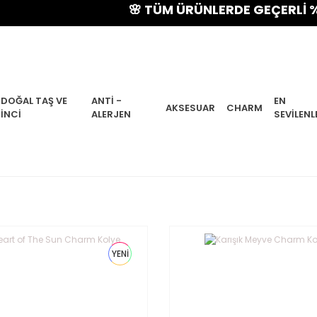
🌸 TÜM ÜRÜNLERDE GEÇERLİ % 15 
DOĞAL TAŞ VE
ANTI -
EN
AKSESUAR
CHARM
İNCI
ALERJEN
SEVILENL
YENİ