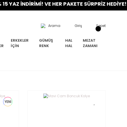
YAZ İNDİRİMİ! VE HER PAKETE SÜRPRİZ HEDİYE! FI
Arama
Giriş
Sepet
ERKEKLER
GÜMÜŞ
HAL
MEZAT
ER
İÇIN
RENK
HAL
ZAMANI
YENİ