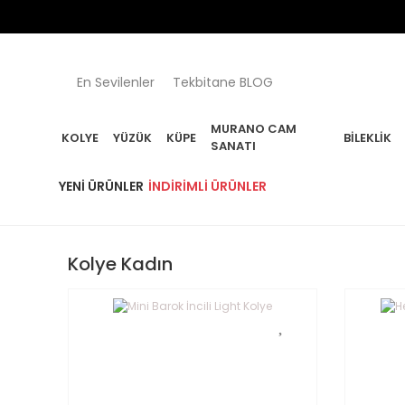
En Sevilenler
Tekbitane BLOG
MURANO CAM
KOLYE
YÜZÜK
KÜPE
BILEKLIK
SANATI
YENI ÜRÜNLER
İNDIRIMLI ÜRÜNLER
Kolye Kadın