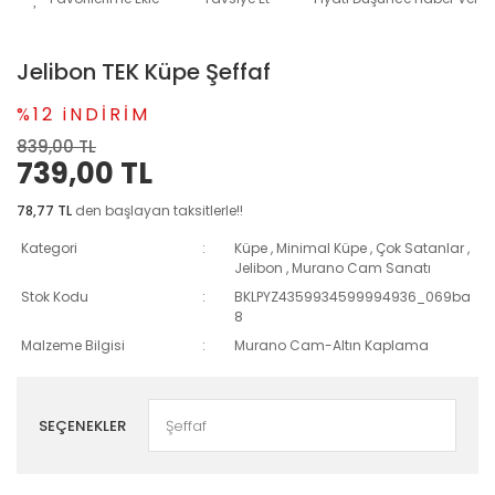
Jelibon TEK Küpe Şeffaf
%12 iNDİRİM
839,00 TL
739,00 TL
78,77 TL
den başlayan taksitlerle!!
Kategori
Küpe
,
Minimal Küpe
,
Çok Satanlar
,
Jelibon
,
Murano Cam Sanatı
Stok Kodu
BKLPYZ4359934599994936_069ba
8
Malzeme Bilgisi
Murano Cam-Altın Kaplama
SEÇENEKLER