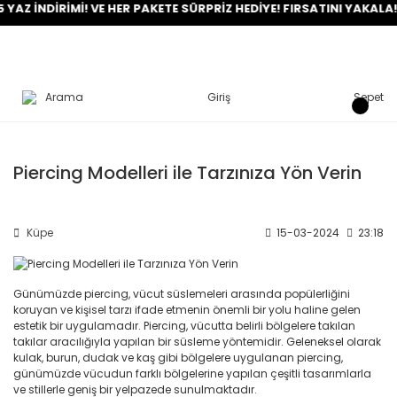
AZ İNDİRİMİ! VE HER PAKETE SÜRPRİZ HEDİYE! FIRSATINI YAKALA!
Arama
Giriş
Sepet
Piercing Modelleri ile Tarzınıza Yön Verin
Küpe
15-03-2024
23:18
Günümüzde piercing, vücut süslemeleri arasında popülerliğini
koruyan ve kişisel tarzı ifade etmenin önemli bir yolu haline gelen
estetik bir uygulamadır. Piercing, vücutta belirli bölgelere takılan
takılar aracılığıyla yapılan bir süsleme yöntemidir. Geleneksel olarak
kulak, burun, dudak ve kaş gibi bölgelere uygulanan piercing,
günümüzde vücudun farklı bölgelerine yapılan çeşitli tasarımlarla
ve stillerle geniş bir yelpazede sunulmaktadır.