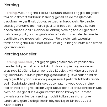
Piercing
Piercing
, vücutta genellikle kulak, burun, dudak, kaş gibi bölgelere
takılan dekoratif takılardır. Piercing, genellikle delme işlemiyle
uygulanır ve çeşitli şekil, boyut ve tasarımlarda gelir. Piercingler,
estetik görünümü artırmak, kişisel tarzı ifade etmek veya kültürel
nedenlerle takılabilir. Geleneksel olarak, piercing takıları genellikle
metalden yapılır, ancak günümüzde farklı malzemelerden üretilen
çeşitli piercing modelleri mevcuttur. Piercingler, takı tutkunları
tarafından genellikle dikkat çekici ve özgün bir görünüm elde etmek
için tercih edilir.
Piercing Modelleri
Piercing modelleri
, her geçen gün çeşitlenerek ve yenilenerek
trendleri takip etmektedir. Kulakta kullanılan piercing modelleri
arasında küçük halkalar, boncuklu küpeler, çivili küpeler ve çeşitli
figürler bulunur. Burun piercingi, genellikle küçük ve zarif halkalar
veya çeşitli taşlarla süslenmiş küçük nozul şeklinde takılarla tercih
edilir. Dudak piercingi için ise dudak hattına veya dudak içine
takılan halkalar, çivili takılar veya küçük boncuklar kullanılabilir. Kaş
piercingi ise genellikle küçük ve zarif bir halka veya düz metal
çivilerle yapılır. Her bir piercing modeli, kullanıcının tarzına ve
tercihlerine göre özelleştirilebilir, böylece kişisel bir ifade ve stil
oluşturulabilir.