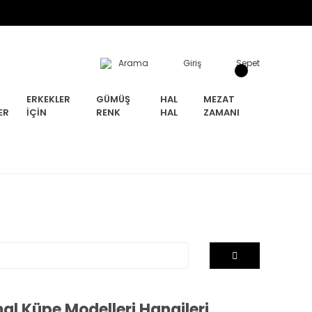
Arama
Giriş
Sepet
ERKEKLER
GÜMÜŞ
HAL
MEZAT
ER
İÇIN
RENK
HAL
ZAMANI
al Küpe Modelleri Hangileri