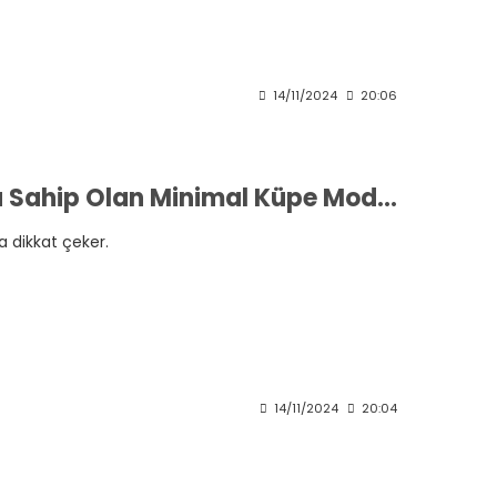
14/11/2024
20:06
Küçük Boyutları ve Sade Tasarımlara Sahip Olan Minimal Küpe Modelleri Hangileri
a dikkat çeker.
14/11/2024
20:04