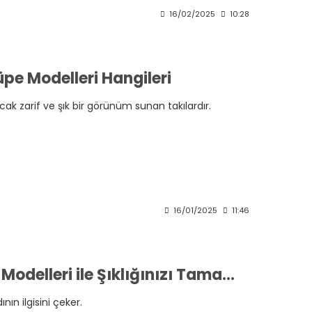
16/02/2025
10:28
e Modelleri Hangileri
ak zarif ve şık bir görünüm sunan takılardır.
16/01/2025
11:46
Piercing Gerektirmeyen Earcuff Küpe Modelleri ile Şıklığınızı Tamamlayın
nın ilgisini çeker.