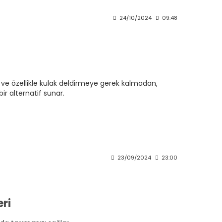
24/10/2024
09:48
ür ve özellikle kulak deldirmeye gerek kalmadan,
r alternatif sunar.
23/09/2024
23:00
ri