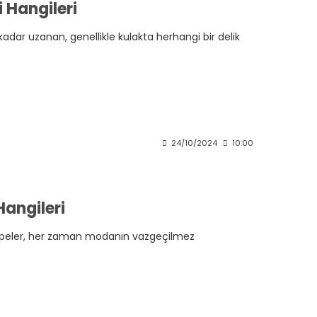
 Hangileri
dar uzanan, genellikle kulakta herhangi bir delik
24/10/2024
10:00
Hangileri
a küpeler, her zaman modanın vazgeçilmez