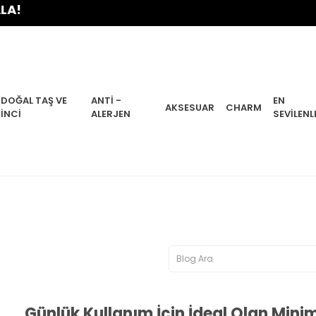
DOĞAL TAŞ VE
ANTI -
EN
AKSESUAR
CHARM
İNCI
ALERJEN
SEVILENL
Günlük Kullanım İçin İdeal Olan Minim