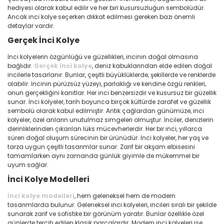
hediyesi olarak kabul edilir ve her biri kusursuzluğun sembolüdür.
Ancak inci kolye seçerken dikkat edilmesi gereken bazı önemli
detaylar vardır.
Gerçek İnci Kolye
İnci kolyelerin özgünlüğü ve güzellikleri, incinin doğal olmasına
bağlıdır.
Gerçek inci kolye
, deniz kabuklarından elde edilen doğal
incilerle tasarlanır. Bunlar, çeşitli büyüklüklerde, şekillerde ve renklerde
olabilir. İncinin pürüzsüz yüzeyi, parlaklığı ve kendine özgü renkleri,
onun gerçekliğini kanıtlar. Her inci benzersizdir ve kusursuz bir güzellik
sunar. İnci kolyeler, tarih boyunca birçok kültürde zarafet ve güzellik
sembolü olarak kabul edilmiştir. Antik çağlardan günümüze, inci
kolyeler, özel anların unutulmaz simgeleri olmuştur. İnciler, denizlerin
derinliklerinden çıkarılan lüks mücevherlerdir. Her bir inci, yıllarca
süren doğal oluşum sürecinin bir ürünüdür. İnci kolyeler, her yaş ve
tarza uygun çeşitli tasarımlar sunar. Zarif bir akşam elbisesini
tamamlarken aynı zamanda günlük giyimle de mükemmel bir
uyum sağlar.
İnci Kolye Modelleri
İnci kolye modelleri
, hem geleneksel hem de modern
tasarımlarda bulunur. Geleneksel inci kolyeleri, incileri sıralı bir şekilde
sunarak zarif ve sofistike bir görünüm yaratır. Bunlar özellikle özel
günlerde tercih edilen klasik parçalardır. Modern inci kolyeleri ise