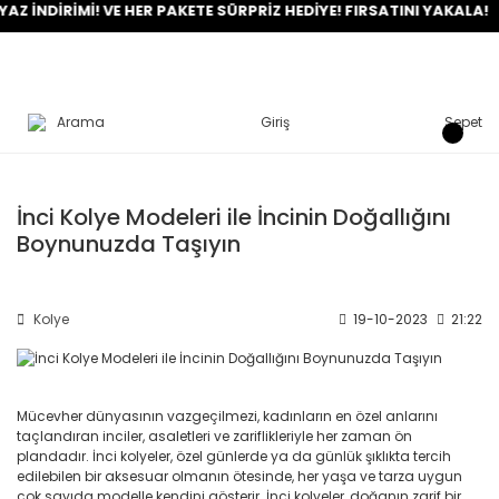
 İNDİRİMİ! VE HER PAKETE SÜRPRİZ HEDİYE! FIRSATINI YAKALA!
Arama
Giriş
Sepet
İnci Kolye Modeleri ile İncinin Doğallığını
Boynunuzda Taşıyın
Kolye
19-10-2023
21:22
Mücevher dünyasının vazgeçilmezi, kadınların en özel anlarını
taçlandıran inciler, asaletleri ve zariflikleriyle her zaman ön
plandadır. İnci kolyeler, özel günlerde ya da günlük şıklıkta tercih
edilebilen bir aksesuar olmanın ötesinde, her yaşa ve tarza uygun
çok sayıda modelle kendini gösterir. İnci kolyeler, doğanın zarif bir