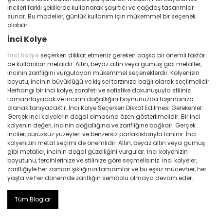
incileri farklı şekillerde kullanarak şaşırtıcı ve çağdaş tasarımlar
sunar. Bu modeller, günlük kullanım için mükemmel bir seçenek
olabilir.
İnci Kolye
İnci kolye
seçerken dikkat etmeniz gereken başka bir önemli faktör
de kullanılan metaldir. Altın, beyaz altın veya gümüş gibi metaller,
incinin zarifliğini vurgulayan mükemmel seçeneklerdir. Kolyenizin
boyutu, incinin büyüklüğü ve kişisel tarzınıza bağlı olarak seçilmelidir.
Herhangi bir inci kolye, zarafeti ve sofistike dokunuşuyla stilinizi
tamamlayacak ve incinin doğallığını boynunuzda taşımanıza
olanak tanıyacaktır. İnci Kolye Seçerken Dikkat Edilmesi Gerekenler:
Gerçek inci kolyelerin doğal olmasına özen gösterilmelidir. Bir inci
kolyenin değeri, incinin doğallığına ve zarifliğine bağlıdır. Gerçek
inciler, pürüzsüz yüzeyleri ve benzersiz parlaklıklarıyla tanınır. İnci
kolyenizin metal seçimi de önemlidir. Altın, beyaz altın veya gümüş
gibi metaller, incinin doğal güzelliğini vurgular. İnci kolyenizin
boyutunu, tercihlerinize ve stilinize göre seçmelisiniz. İnci kolyeler,
zarifliğiyle her zaman şıklığınızı tamamlar ve bu eşsiz mücevher, her
yaşta ve her dönemde zarifliğin sembolü olmaya devam eder.
Tüm Bloglar