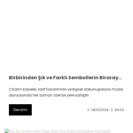
Birbirinden Şık ve Farklı Sembollerin Biraraya Getirdiği Charm Kolye Modelleri Hangileri
Charm kolyeler, zarif tasarımları ve kişisel dokunuşlarıyla moda
dünyasında her zaman özel bir yere sahiptir.
Devamı
14/11/2024
20:02