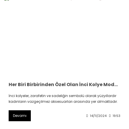
Her Biri Birbirinden Özel Olan İnci Kolye Modelleri Hangileri
İnci kolyeler, zarafetin ve sadeliğin sembolü olarak yüzyıllardır
kadınların vazgeçilmez aksesuarları arasında yer almaktadır.
Devamı
14/11/2024
19:53