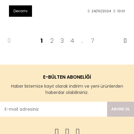
Devamı
24/10/2024
10:01
1
2
3
4
..
7
E-BÜLTEN ABONELİĞİ
Haber listemize kayıt olarak indirim ve yeni ürünlerden
haberdar olabilirsiniz.
ABONE OL