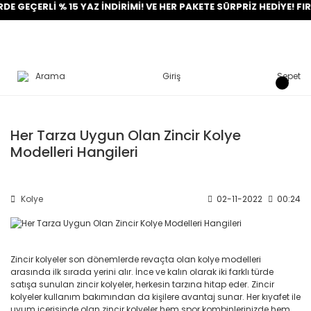
 GEÇERLİ % 15 YAZ İNDİRİMİ! VE HER PAKETE SÜRPRİZ HEDİYE! FIRS
Arama
Giriş
Sepet
Her Tarza Uygun Olan Zincir Kolye
Modelleri Hangileri
Kolye
02-11-2022
00:24
Zincir kolyeler son dönemlerde revaçta olan kolye modelleri
arasında ilk sırada yerini alır. İnce ve kalın olarak iki farklı türde
satışa sunulan zincir kolyeler, herkesin tarzına hitap eder. Zincir
kolyeler kullanım bakımından da kişilere avantaj sunar. Her kıyafet ile
uyum içerisinde olan zincir kolyeler hem spor kombinlerinizde hem