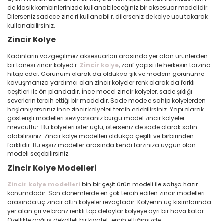
de klasik kombinlerinizde kullanabileceğiniz bir aksesuar modelidir.
Dilerseniz sadece zinciri kullanabilir, dilerseniz de kolye ucu takarak
kullanabilirsiniz.
Zincir Kolye
Kadınların vazgeçilmez aksesuarları arasında yer alan ürünlerden
bir tanesi zincir kolyedir.
Zincir kolye
, zarif yapısı ile herkesin tarzına
hitap eder. Görünüm olarak da oldukça şık ve modern görünüme
kavuşmanıza yardımcı olan zincir kolyeler renk olarak da farklı
çeşitleri ile ön plandadır. İnce model zincir kolyeler, sade şıklığı
severlerin tercih ettiği bir modeldir. Sade modele sahip kolyelerden
hoşlanıyorsanız ince zincir kolyeleri tercih edebilirsiniz. Yapı olarak
gösterişli modelleri seviyorsanız burgu model zincir kolyeler
mevcuttur. Bu kolyeleri ister uçlu, isterseniz de sade olarak satın
alabilirsiniz. Zincir kolye modelleri oldukça çeşitli ve birbirinden
farklıdır. Bu eşsiz modeller arasında kendi tarzınıza uygun olan
modeli seçebilirsiniz.
Zincir Kolye Modelleri
Zincir kolye modelleri
bin bir çeşit ürün modeli ile satışa hazır
konumdadır. Son dönemlerde en çok tercih edilen zincir modelleri
arasında üç zincir altın kolyeler revaçtadır. Kolyenin uç kısımlarında
yer alan gri ve bronz renkli top detaylar kolyeye ayrı bir hava katar.
Özellikle göğüs dekolteli bir kıyafet tercih ettiğimizde