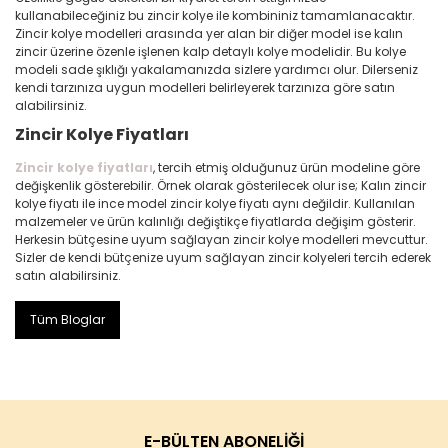
kullanabileceğiniz bu zincir kolye ile kombininiz tamamlanacaktır.
Zincir kolye modelleri arasında yer alan bir diğer model ise kalın
zincir üzerine özenle işlenen kalp detaylı kolye modelidir. Bu kolye
modeli sade şıklığı yakalamanızda sizlere yardımcı olur. Dilerseniz
kendi tarzınıza uygun modelleri belirleyerek tarzınıza göre satın
alabilirsiniz.
Zincir Kolye Fiyatları
Zincir kolye fiyatları
, tercih etmiş olduğunuz ürün modeline göre
değişkenlik gösterebilir. Örnek olarak gösterilecek olur ise; Kalın zincir
kolye fiyatı ile ince model zincir kolye fiyatı aynı değildir. Kullanılan
malzemeler ve ürün kalınlığı değiştikçe fiyatlarda değişim gösterir.
Herkesin bütçesine uyum sağlayan zincir kolye modelleri mevcuttur.
Sizler de kendi bütçenize uyum sağlayan zincir kolyeleri tercih ederek
satın alabilirsiniz.
Tüm Bloglar
E-BÜLTEN ABONELİĞİ