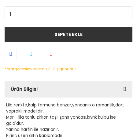
SEPETE EKLE
**Kargo teslim süremiz 3-7 iş günüdür.
Ürün Bilgisi
Lila renkte,kalp formuna benzer,yoncanın o romantik,dört
yapraklı modelidir.
Mor - lila tonlu zirkon taşlı şans yoncası,kıvrık kulbu ise
gold'dur.
Yanına harfin ile hazırlanır.
Pirinç üzeri altın kaplamadır.