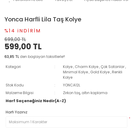
Yonca Harfli Lila Taş Kolye
%14 iNDİRİM
699,00 TL
599,00 TL
63,85 TL
den başlayan taksitlerle!!
Kategori
Kolye
,
Charm Kolye
,
Çok Satanlar
,
Minimal Kolye
,
Gold Kolye
,
Renkli
Kolye
Stok Kodu
YONCA12L
Malzeme Bilgisi
Zirkon taş, altın kaplama
Harf Seçeneğiniz Nedir(A-Z)
Harfi Yazınız
*