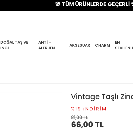
🌸 TÜM ÜRÜNLERDE GEÇERLİ % 15 Y
DOĞAL TAŞ VE
ANTI -
EN
AKSESUAR
CHARM
İNCI
ALERJEN
SEVILENL
Vintage Taşlı Zinci
%19 iNDİRİM
81,00 TL
66,00 TL