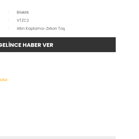
Bileklik
VTZC2
Altın Kaplama-Zirkon Taş
GELİNCE HABER VER
üdür.