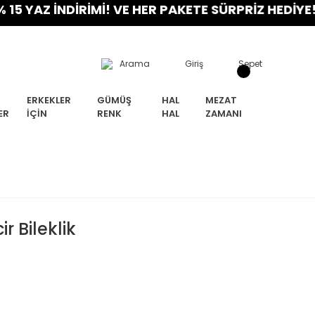
AZ İNDİRİMİ! VE HER PAKETE SÜRPRİZ HEDİYE! FIR
Arama
Giriş
Sepet
ERKEKLER
GÜMÜŞ
HAL
MEZAT
ER
İÇIN
RENK
HAL
ZAMANI
r Bileklik