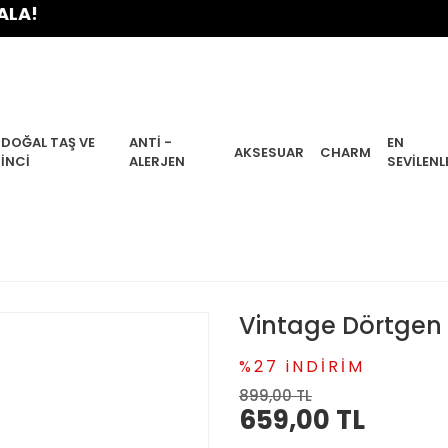
DOĞAL TAŞ VE
ANTI -
EN
AKSESUAR
CHARM
İNCI
ALERJEN
SEVILENL
Vintage Dörtgen 
%27 iNDİRİM
899,00 TL
659,00 TL