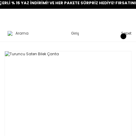
 15 YAZ İNDİRİMİ! VE HER PAKETE SÜRPRİZ HEDİYE! FIRSATINI YAK
Arama
Giriş
Sepet