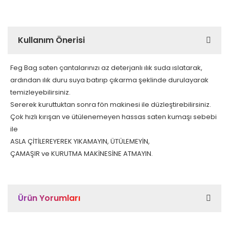
Kullanım Önerisi
Feg Bag saten çantalarınızı az deterjanlı ılık suda ıslatarak,
ardından ılık duru suya batırıp çıkarma şeklinde durulayarak
temizleyebilirsiniz.
Sererek kuruttuktan sonra fön makinesi ile düzleştirebilirsiniz.
Çok hızlı kırışan ve ütülenemeyen hassas saten kumaşı sebebi
ile
ASLA ÇİTİLEREYEREK YIKAMAYIN, ÜTÜLEMEYİN,
ÇAMAŞIR ve KURUTMA MAKİNESİNE ATMAYIN.
Ürün Yorumları