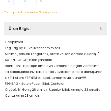
**Kargo teslim süremiz 3-7 iş günüdür.
Ürün Bilgisi
El yapımıdır.
Feg Bag by T1T ve ilk tasarımımızdır.
Minimal, casual, rengarenk, pratik ve son derece kullanışlı "
SATEN POUCH” bilek çantaları.
Renk Renk, kıpır kıpır ama aynı zamanda elegan ve minimal.
T1T aksesuarlarınızı birbirleri ile zevkli kombinlere dönüştüren
siz T1T’cilere YEPYENİ bir Look tamamlayıcı daha!!!!!
FEG BAG - Saten Pouch Bilek Çantaları
Ölçüsü: En Geniş 28 cm. dir. Uzunluk bilek kısmıyla 33 cm.dir.
Çanta kısmı 23 cm.dir.