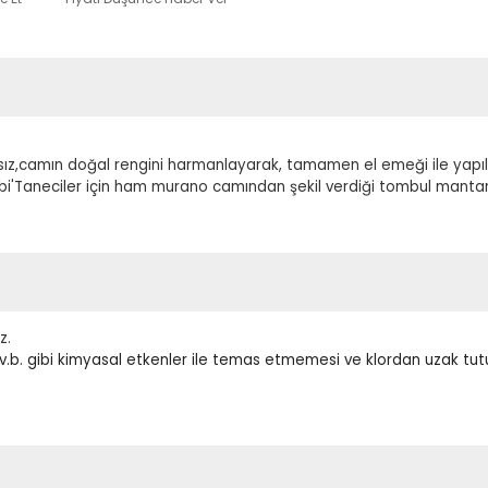
z,camın doğal rengini harmanlayarak, tamamen el emeği ile yapıl
kbi'Taneciler için ham murano camından şekil verdiği tombul mantar
z.
m v.b. gibi kimyasal etkenler ile temas etmemesi ve klordan uzak tu