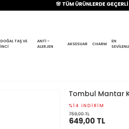
🌸 TÜM ÜRÜNLERDE GEÇERLİ % 15 Y
DOĞAL TAŞ VE
ANTI -
EN
AKSESUAR
CHARM
İNCI
ALERJEN
SEVILENL
Tombul Mantar 
%14 iNDİRİM
759,00 TL
649,00 TL