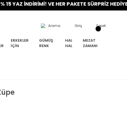
AZ İNDİRİMİ! VE HER PAKETE SÜRPRİZ HEDİYE! FIR
Arama
Giriş
Sepet
ERKEKLER
GÜMÜŞ
HAL
MEZAT
ER
İÇIN
RENK
HAL
ZAMANI
Küpe