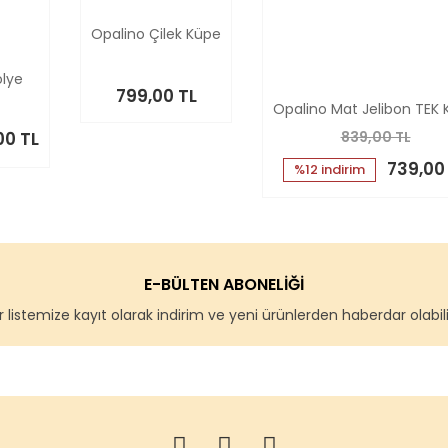
Opalino Çilek Küpe
olye
799,00 TL
Opalino Mat Jelibon TEK
00 TL
839,00 TL
739,00
%12 indirim
E-BÜLTEN ABONELİĞİ
 listemize kayıt olarak indirim ve yeni ürünlerden haberdar olabilir