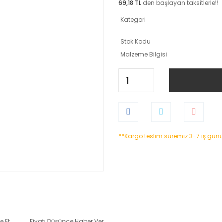
69,18 TL
den başlayan taksitlerle!!
Kategori
Stok Kodu
Malzeme Bilgisi
**Kargo teslim süremiz 3-7 iş gün
e Et
Fiyatı Düşünce Haber Ver