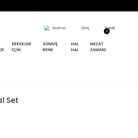
Arama
Giriş
Sepet
0
ERKEKLER
GÜMÜŞ
HAL
MEZAT
ER
İÇIN
RENK
HAL
ZAMANI
l Set