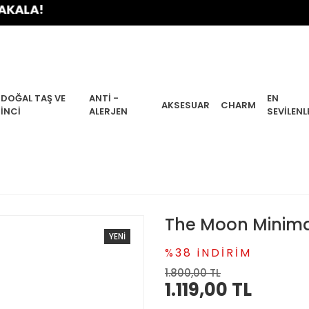
!
DOĞAL TAŞ VE
ANTI -
EN
AKSESUAR
CHARM
İNCI
ALERJEN
SEVILENL
The Moon Minima
YENİ
%38 iNDİRİM
1.800,00 TL
1.119,00 TL