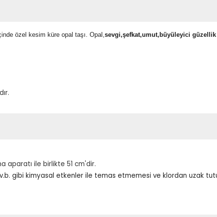
içinde özel kesim küre opal taşı.
Opal,
sevgi,şefkat,umut,büyüleyici güzellik
dır.
aparatı ile birlikte 51 cm'dir.
m v.b. gibi kimyasal etkenler ile temas etmemesi ve klordan uzak tu