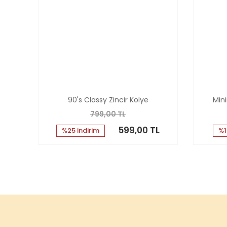
90's Classy Zincir Kolye
Min
799,00 TL
599,00 TL
%25 indirim
%1