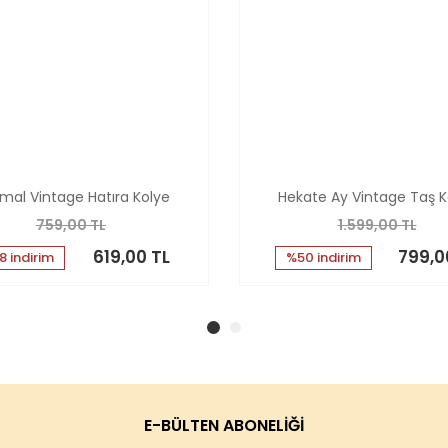
imal Vintage Hatıra Kolye
Hekate Ay Vintage Taş K
759,00 TL
1.599,00 TL
619,00 TL
799,0
8 indirim
%50 indirim
E-BÜLTEN ABONELİĞİ