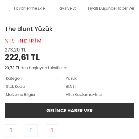
Tavsiye Et
Fiyatı Düşünce Haber Ver
The Blunt Yüzük
%19 iNDİRİM
273,20 TL
222,61 TL
23,73 TL
den başlayan taksitlerle!!
Kategori
Yüzük
Stok Kodu
BLNT1
Malzeme Bilgisi
Altın Kaplama-İnci
GELİNCE HABER VER