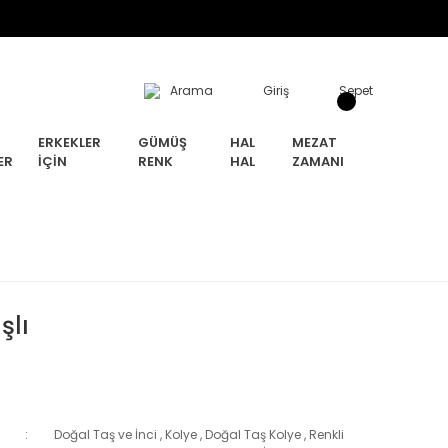
Arama
Giriş
Sepet
ERKEKLER
GÜMÜŞ
HAL
MEZAT
ER
İÇIN
RENK
HAL
ZAMANI
şlı
Doğal Taş ve İnci
,
Kolye
,
Doğal Taş Kolye
,
Renkli