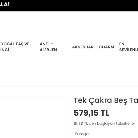
DOĞAL TAŞ VE
ANTI -
EN
AKSESUAR
CHARM
İNCI
ALERJEN
SEVILENL
Tek Çakra Beş Ta
579,15 TL
61,73 TL
den başlayan taksitlerle!!
Kategori