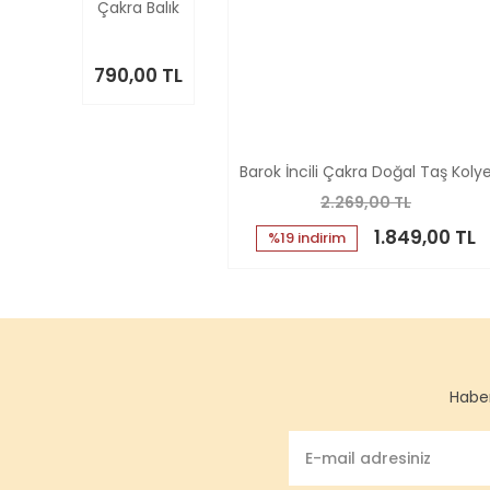
Çakra Balık
790,00 TL
Barok İncili Çakra Doğal Taş Koly
2.269,00 TL
1.849,00 TL
%19 indirim
Haber