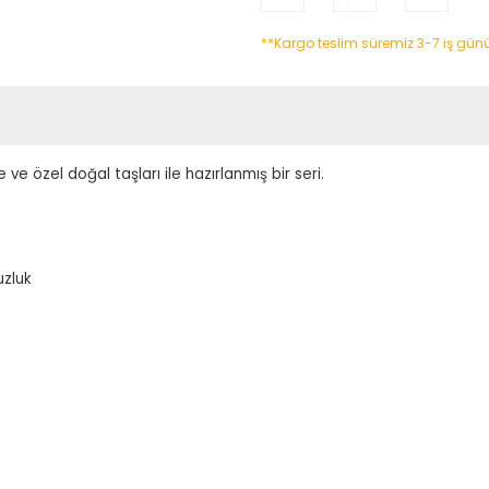
**Kargo teslim süremiz 3-7 iş gün
e ve özel doğal taşları ile hazırlanmış bir seri.
uzluk