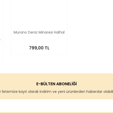
Murano Deniz Minaresi Halhal
e
799,00 TL
E-BÜLTEN ABONELİĞİ
 listemize kayıt olarak indirim ve yeni ürünlerden haberdar olabilir