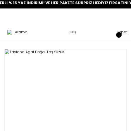
15 YAZ İNDİRİMİ! VE HER PAKETE SÜRPRİZ HEDİYE! FIRSATINI YAKA
Arama
Giriş
Sepet