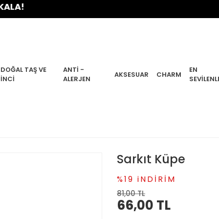
!
DOĞAL TAŞ VE
ANTI -
EN
AKSESUAR
CHARM
İNCI
ALERJEN
SEVILENL
Sarkıt Küpe
%19 iNDİRİM
81,00 TL
66,00 TL