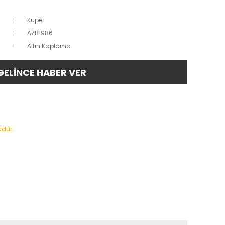
Küpe
AZB1986
Altın Kaplama
GELİNCE HABER VER
üdür.