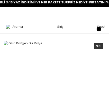
5 YAZ İNDİRİMİ! VE HER PAKETE SÜRPRİZ HEDİYE! FIRSATINI YAKALA
Arama
Giriş
Sepet
YENİ