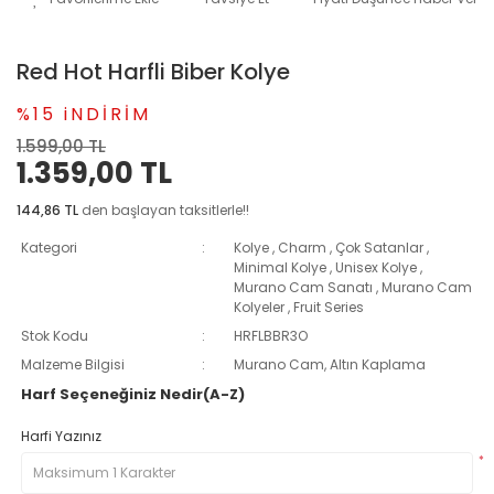
Red Hot Harfli Biber Kolye
%15 iNDİRİM
1.599,00 TL
1.359,00 TL
144,86 TL
den başlayan taksitlerle!!
Kategori
Kolye
,
Charm
,
Çok Satanlar
,
Minimal Kolye
,
Unisex Kolye
,
Murano Cam Sanatı
,
Murano Cam
Kolyeler
,
Fruit Series
Stok Kodu
HRFLBBR3O
Malzeme Bilgisi
Murano Cam, Altın Kaplama
Harf Seçeneğiniz Nedir(A-Z)
Harfi Yazınız
*