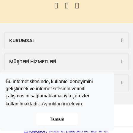
KURUMSAL
MÜŞTERİ HİZMETLERİ
Bu internet sitesinde, kullanıcı deneyimini
ALIŞVERİŞ
geliştirmek ve internet sitesinin verimli
çalışmasını sağlamak amacıyla çerezler
kullanılmaktadır.
Ayrıntıları inceleyin
Copyright 2019 © tekbitane.com
Tamam
ile
ideasoft
e-