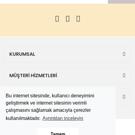
KURUMSAL
MÜŞTERİ HİZMETLERİ
Bu internet sitesinde, kullanıcı deneyimini
ALIŞVERİŞ
geliştirmek ve internet sitesinin verimli
çalışmasını sağlamak amacıyla çerezler
kullanılmaktadır.
Ayrıntıları inceleyin
Copyright 2019 © tekbitane.com
Tamam