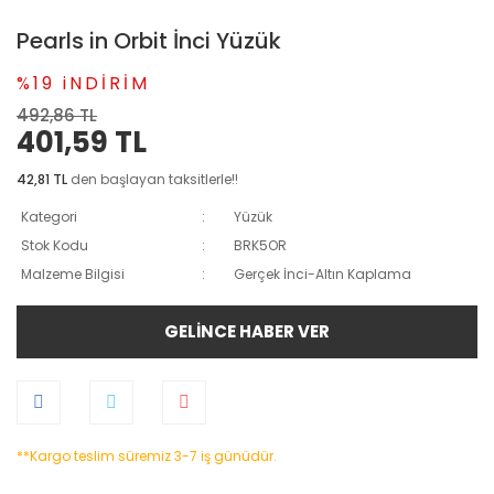
Pearls in Orbit İnci Yüzük
%19 iNDİRİM
492,86 TL
401,59 TL
42,81 TL
den başlayan taksitlerle!!
Kategori
Yüzük
Stok Kodu
BRK5OR
Malzeme Bilgisi
Gerçek İnci-Altın Kaplama
GELİNCE HABER VER
**Kargo teslim süremiz 3-7 iş günüdür.