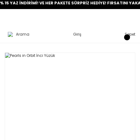
Z İNDİRİMİ! VE HER PAKETE SÜRPRİZ HEDİYE! FIRSATINI YAKALA!
Arama
Giriş
Sepet