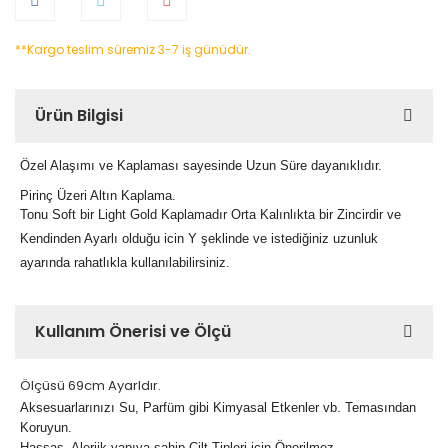
**Kargo teslim süremiz 3-7 iş günüdür.
Ürün Bilgisi
Özel Alaşımı ve Kaplaması sayesinde Uzun Süre dayanıklıdır.
Pirinç Üzeri Altın Kaplama.
Tonu Soft bir Light Gold Kaplamadır Orta Kalınlıkta bir Zincirdir ve
Kendinden Ayarlı olduğu icin Y şeklinde ve istediğiniz uzunluk
ayarında rahatlıkla kullanılabilirsiniz.
Kullanım Önerisi ve Ölçü
Ölçüsü 69cm Ayarldır.
Aksesuarlarınızı Su, Parfüm gibi Kimyasal Etkenler vb. Temasından
Koruyun.
Hassas, Alerjik yapıya sahip Cilt Tipleri için Önerilmez.