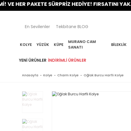
 HER PAKETE SÜRPRİZ HEDİYE! FIRSATINI YAKALA!
En Sevilenler
Tekbitane BLOG
MURANO CAM
KOLYE
YÜZÜK
KÜPE
BILEKLIK
SANATI
YENI ÜRÜNLER
İNDIRIMLI ÜRÜNLER
Anasayfa
Kolye
Charm Kolye
Oğlak Burcu Harfli Kolye