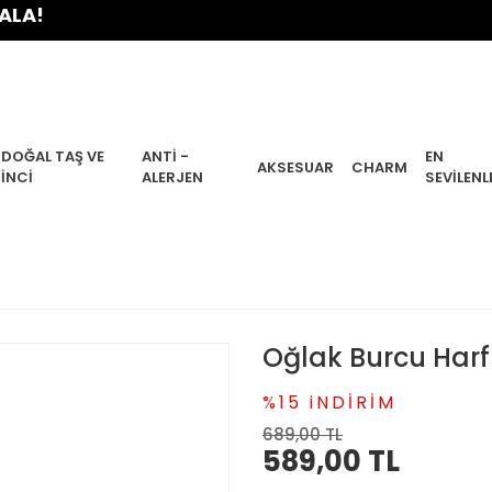
DOĞAL TAŞ VE
ANTI -
EN
AKSESUAR
CHARM
İNCI
ALERJEN
SEVILENL
Oğlak Burcu Harfl
%15 iNDİRİM
689,00 TL
589,00 TL