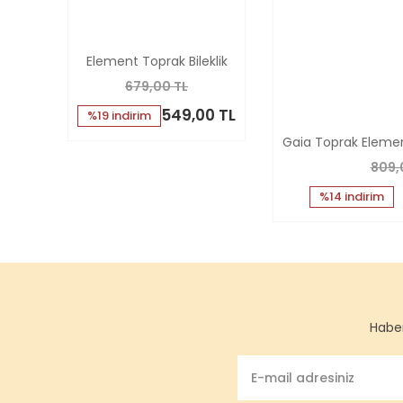
Element Toprak Bileklik
679,00 TL
549,00 TL
%19 indirim
Gaia Toprak Element
809,
%14 indirim
Haber