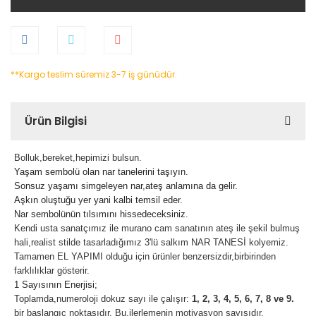
**Kargo teslim süremiz 3-7 iş günüdür.
Ürün Bilgisi
Bolluk,bereket,hepimizi bulsun.
Yaşam sembolü olan nar tanelerini taşıyın.
Sonsuz yaşamı simgeleyen nar,ateş anlamına da gelir.
Aşkın oluştuğu yer yani kalbi temsil eder.
Nar sembolünün tılsımını hissedeceksiniz.
Kendi usta sanatçımız ile murano cam sanatının ateş ile şekil bulmuş
hali,realist stilde tasarladığımız 3'lü salkım NAR TANESİ kolyemiz.
Tamamen EL YAPIMI olduğu için ürünler benzersizdir,birbirinden
farklılıklar gösterir.
1 Sayısının Enerjisi;
Toplamda,numeroloji dokuz sayı ile çalışır:
1, 2, 3, 4, 5, 6, 7, 8 ve 9.
bir başlangıç noktasıdır. Bu,ilerlemenin motivasyon sayısıdır.