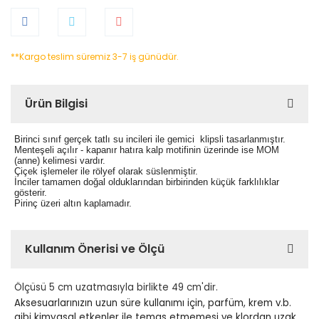
**Kargo teslim süremiz 3-7 iş günüdür.
Ürün Bilgisi
Birinci sınıf gerçek tatlı su incileri ile gemici klipsli tasarlanmıştır.
Menteşeli açılır - kapanır hatıra kalp motifinin üzerinde ise MOM
(anne) kelimesi vardır.
Çiçek işlemeler ile rölyef olarak süslenmiştir.
İnciler tamamen doğal olduklarından birbirinden küçük farklılıklar
gösterir.
Pirinç üzeri altın kaplamadır.
Kullanım Önerisi ve Ölçü
Ölçüsü 5 cm uzatmasıyla birlikte 49 cm'dir.
Aksesuarlarınızın uzun süre kullanımı için, parfüm, krem v.b.
gibi kimyasal etkenler ile temas etmemesi ve klordan uzak