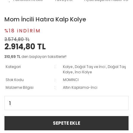
Mom İncili Hatıra Kalp Kolye
%18 iNDİRİM
3.574,80 TL
2.914,80 TL
310,69 TL
den başlayan taksitlerle!!
Kategori
Kolye
,
Doğal Taş ve İnci
,
Doğal Taş
Kolye
,
İnci Kolye
Stok Kodu
MOMINCI
Malzeme Bilgisi
Altın Kaplama-İnci
SEPETE EKLE