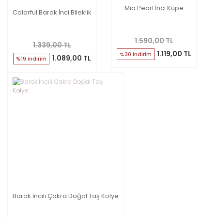
Mia Pearl İnci Küpe
Colorful Barok İnci Bileklik
1.590,00 TL
1.339,00 TL
1.119,00 TL
%30 indirim
1.089,00 TL
%19 indirim
Barok İncili Çakra Doğal Taş Kolye