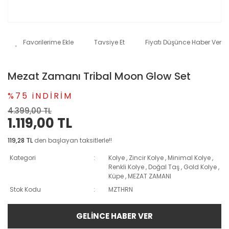
Tavsiye Et
Fiyatı Düşünce Haber Ver
Mezat Zamanı Tribal Moon Glow Set
%75 iNDİRİM
4.399,00 TL
1.119,00 TL
119,28 TL
den başlayan taksitlerle!!
Kategori
Kolye
,
Zincir Kolye
,
Minimal Kolye
,
Renkli Kolye
,
Doğal Taş
,
Gold Kolye
,
Küpe
,
MEZAT ZAMANI
Stok Kodu
MZTHRN
GELİNCE HABER VER