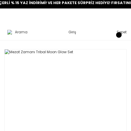
% 15 YAZ İNDİRİMİ! VE HER PAKETE SÜRPRİZ HEDİYE! FIRSATINI YA
Arama
Giriş
Sepet