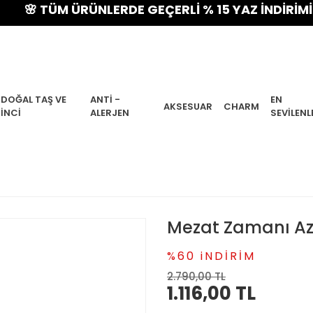
 TÜM ÜRÜNLERDE GEÇERLİ % 15 YAZ İNDİRİMİ! VE 
DOĞAL TAŞ VE
ANTI -
EN
AKSESUAR
CHARM
İNCI
ALERJEN
SEVILENL
Mezat Zamanı Az
%60 iNDİRİM
2.790,00 TL
1.116,00 TL