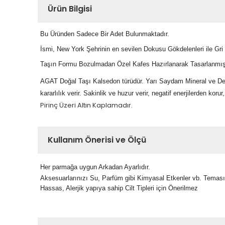
Ürün Bilgisi
Bu Üründen Sadece Bir Adet Bulunmaktadır.
İsmi, New York Şehrinin en sevilen Dokusu Gökdelenleri ile Gri 
Taşın Formu Bozulmadan Özel Kafes Hazırlanarak Tasarlanmışt
AGAT Doğal Taşı Kalsedon türüdür. Yarı Saydam Mineral ve Değerl
kararlılık verir. Sakinlik ve huzur verir, negatif enerjilerden korur
Pirinç Üzeri Altın Kaplamadır.
Kullanım Önerisi ve Ölçü
Her parmağa uygun Arkadan Ayarlıdır.
Aksesuarlarınızı Su, Parfüm gibi Kimyasal Etkenler vb. Temas
Hassas, Alerjik yapıya sahip Cilt Tipleri için Önerilmez