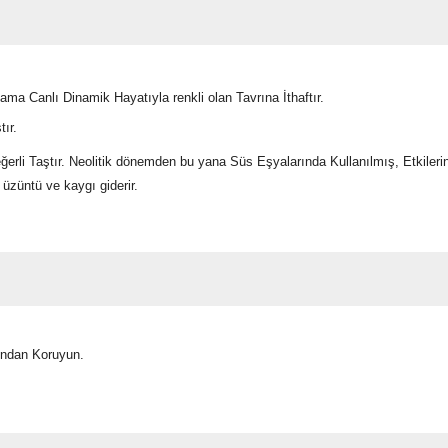
ama Canlı Dinamik Hayatıyla renkli olan Tavrına İthaftır.
ır.
i Taştır. Neolitik dönemden bu yana Süs Eşyalarında Kullanılmış, Etkilerine İ
, üzüntü ve kaygı giderir.
ından Koruyun.