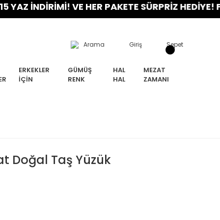
 İNDİRİMİ! VE HER PAKETE SÜRPRİZ HEDİYE! FIRSA
Arama
Giriş
Sepet
ERKEKLER
GÜMÜŞ
HAL
MEZAT
ER
İÇIN
RENK
HAL
ZAMANI
t Doğal Taş Yüzük