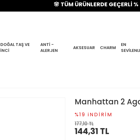
🌸 TÜM ÜRÜNLERDE GEÇERLİ % 15 YAZ
DOĞAL TAŞ VE
ANTI -
EN
AKSESUAR
CHARM
İNCI
ALERJEN
SEVILENL
Manhattan 2 Aga
%19 iNDİRİM
177,10 TL
144,31 TL