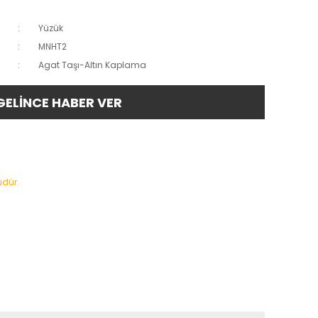
Yüzük
MNHT2
Agat Taşı-Altın Kaplama
GELİNCE HABER VER
üdür.