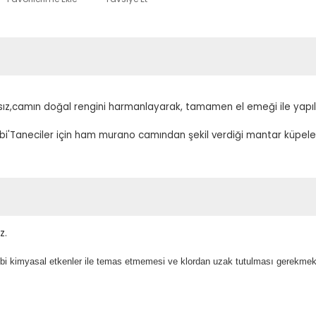
z,camın doğal rengini harmanlayarak, tamamen el emeği ile yapıl
kbi'Taneciler için ham murano camından şekil verdiği mantar küpele
z.
gibi kimyasal etkenler ile temas etmemesi ve klordan uzak tutulması gerekmekt