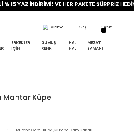
YAZ İNDİRİMİ! VE HER PAKETE SÜRPRİZ HEDİYE! FI
Arama
Giriş
Sepet
ERKEKLER
GÜMÜŞ
HAL
MEZAT
ER
İÇIN
RENK
HAL
ZAMANI
 Mantar Küpe
Murano Cam
,
Küpe
,
Murano Cam Sanatı