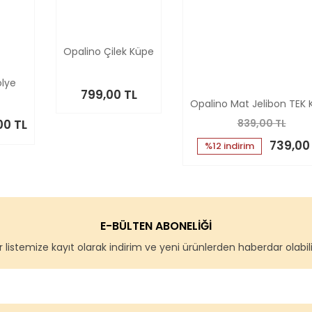
Opalino Çilek Küpe
olye
799,00 TL
Opalino Mat Jelibon TEK
00 TL
839,00 TL
739,00
%12 indirim
E-BÜLTEN ABONELİĞİ
 listemize kayıt olarak indirim ve yeni ürünlerden haberdar olabilir