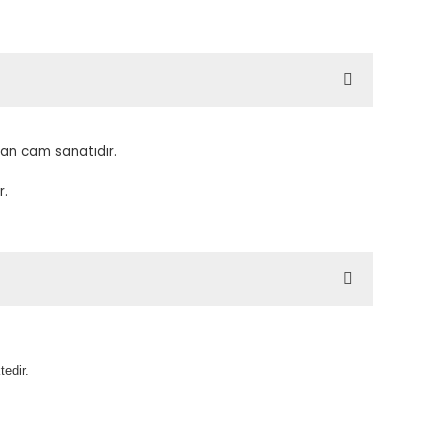
an cam sanatıdır.
r.
edir.