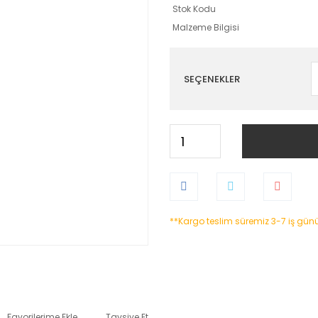
Stok Kodu
Malzeme Bilgisi
SEÇENEKLER
**Kargo teslim süremiz 3-7 iş gün
Tavsiye Et