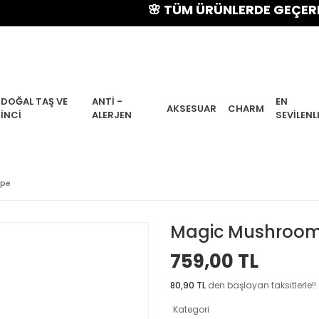
🌸 TÜM ÜRÜNLERDE GEÇERLİ % 15 
DOĞAL TAŞ VE
ANTI -
EN
AKSESUAR
CHARM
İNCI
ALERJEN
SEVILENL
üpe
Magic Mushroom
759,00 TL
80,90 TL
den başlayan taksitlerle!!
Kategori