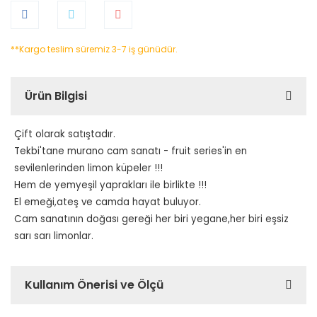
**Kargo teslim süremiz 3-7 iş günüdür.
Ürün Bilgisi
Çift olarak satıştadır.
Tekbi'tane murano cam sanatı - fruit series'in en
sevilenlerinden limon küpeler !!!
Hem de yemyeşil yaprakları ile birlikte !!!
El emeği,ateş ve camda hayat buluyor.
Cam sanatının doğası gereği her biri yegane,her biri eşsiz
sarı sarı limonlar.
Kullanım Önerisi ve Ölçü