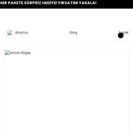
AKETE SÜRPRİZ HEDİYE! FIRSATINI YAKALA!
Arama
Giriş
Sepet