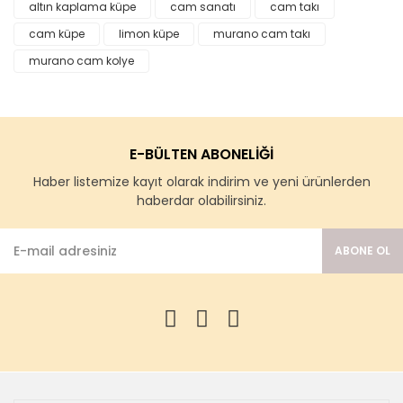
altın kaplama küpe
cam sanatı
cam takı
cam küpe
limon küpe
murano cam takı
murano cam kolye
E-BÜLTEN ABONELİĞİ
Haber listemize kayıt olarak indirim ve yeni ürünlerden
haberdar olabilirsiniz.
ABONE OL