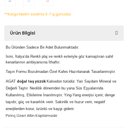
**Kargo teslim süremiz 3-7 iş günüdür.
Ürün Bilgisi
Bu Üründen Sadece Bir Adet Bulunmaktadır.
İsmi,
İtalya’da Renkli plaj ve renkli evleriyle göz kamaştıran sahil
kenarlarının ambiyansına
İthaftır.
Taşın Formu Bozulmadan Özel Kafes Hazırlanarak Tasarlanmıştır.
AGAT
doğal taş yüzük
Kalsedon türüdür. Yarı Saydam Mineral ve
Değerli Taştır. Neolitik dönemden bu yana Süs Eşyalarında
Kullanılmış, Etkilerine İnanılmıştır. Ying-Yang enerjisi içerir, denge
taşıdır, güç ve kararlılık verir. Sakinlik ve huzur verir, negatif
enerjilerden korur, üzüntü ve kaygı giderir.
Pirinç Üzeri Altın Kaplamadır.