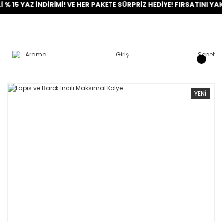
AZ İNDİRİMİ! VE HER PAKETE SÜRPRİZ HEDİYE! FIRSATINI YAKALA!
Arama
Giriş
Sepet
YENİ