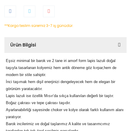
**Kargo teslim süremiz 3-7 iş günüdür.
Ürün Bilgisi
Eşsiz minimal bir barok ve 2 tane iri amorf form lapis lazuli doğal
taşıyla tasarlanan kolyemiz hem antik döneme göz kırpar,hem de
modern bir stile sahiptir.
İnci taşımak hem dişil enerjinizi dengeleyecek hem de elegan bir
görünüm yaratacaktır.
Lapis lazuli ise özellik Mısır’da sıkça kullanılan değerli bir taştır.
Boğaz çakrası ve tepe çakrası taşıdır.
Ayarlanabilirliği sayesinde choker ve kolye olarak farklı kullanım alanı
yaratıyor.
Barok incilerimiz ve doğal taşlarımız A kalite ve tasarımcımız
tarafından tek tek özel seçilmiş parçalardır.