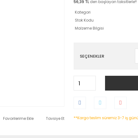
56,39 TL
den başlayan taksitlerle!!
Kategori
Stok Kodu
Malzeme Bilgisi
SEÇENEKLER
**Kargo teslim süremiz 3-7 iş gün
Tavsiye Et