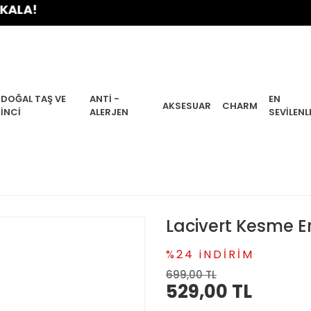
DOĞAL TAŞ VE
ANTI -
EN
AKSESUAR
CHARM
İNCI
ALERJEN
SEVILENL
Lacivert Kesme Er
%24 iNDİRİM
699,00 TL
529,00 TL