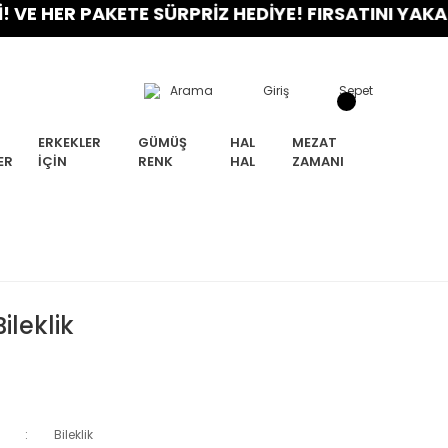
ER PAKETE SÜRPRİZ HEDİYE! FIRSATINI YAKALA!
Arama
Giriş
Sepet
ERKEKLER
GÜMÜŞ
HAL
MEZAT
ER
İÇIN
RENK
HAL
ZAMANI
ileklik
Bileklik