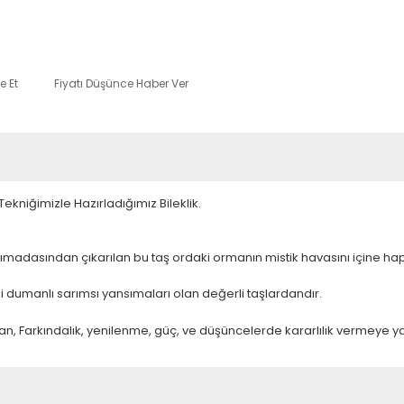
e Et
Fiyatı Düşünce Haber Ver
kniğimizle Hazırladığımız Bileklik.
madasından çıkarılan bu taş ordaki ormanın mistik havasını içine hap
 dumanlı sarımsı yansımaları olan değerli taşlardandır.
lan, Farkındalık, yenilenme, güç, ve düşüncelerde kararlılık vermeye ya