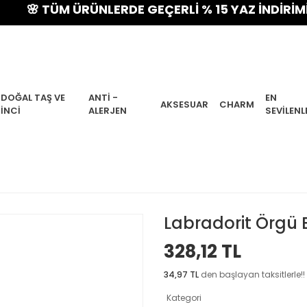
 TÜM ÜRÜNLERDE GEÇERLİ % 15 YAZ İNDİRİMİ! VE H
DOĞAL TAŞ VE
ANTI -
EN
AKSESUAR
CHARM
İNCI
ALERJEN
SEVILENL
Labradorit Örgü B
328,12 TL
34,97 TL
den başlayan taksitlerle!!
Kategori