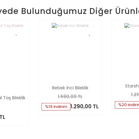
yede Bulunduğumuz Diğer Ürünl
Starshi
Bebek İnci Bileklik
1.2
1.590,00 TL
 Taş Bileklik
%20 indir
1.290,00 TL
%19 indirim
 TL