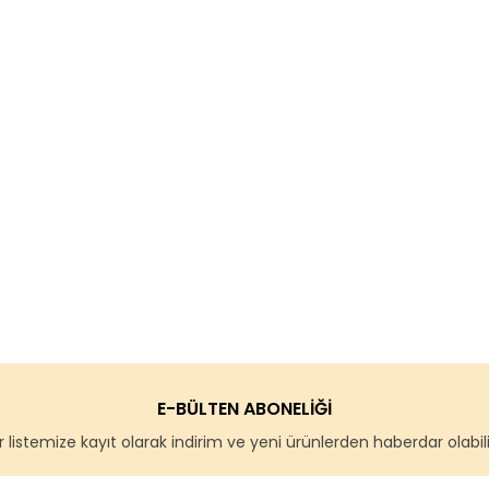
E-BÜLTEN ABONELİĞİ
 listemize kayıt olarak indirim ve yeni ürünlerden haberdar olabilir