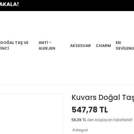
A!
DOĞAL TAŞ VE
ANTI -
EN
AKSESUAR
CHARM
İNCI
ALERJEN
SEVILENL
Kuvars Doğal Taş
547,78 TL
58,39 TL
den başlayan taksitlerle!!
Kategori