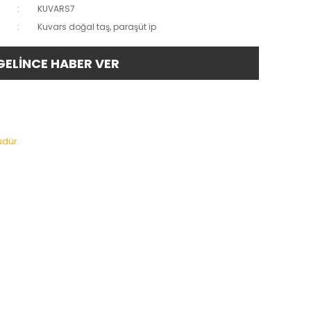
KUVARS7
Kuvars doğal taş, paraşüt ip
GELİNCE HABER VER
üdür.