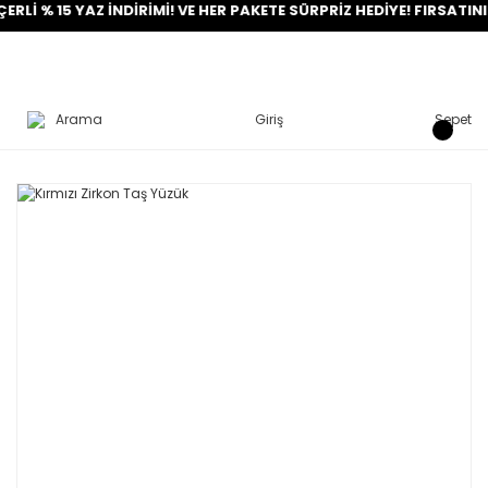
% 15 YAZ İNDİRİMİ! VE HER PAKETE SÜRPRİZ HEDİYE! FIRSATINI YA
Arama
Giriş
Sepet