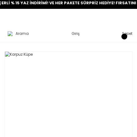
 15 YAZ İNDİRİMİ! VE HER PAKETE SÜRPRİZ HEDİYE! FIRSATINI YAKA
Arama
Giriş
Sepet