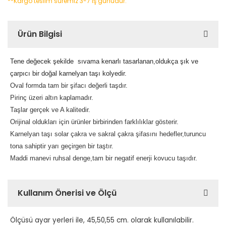
**Kargo teslim süremiz 3-7 iş günüdür.
Ürün Bilgisi
Tene değecek şekilde sıvama kenarlı tasarlanan,oldukça şık ve
çarpıcı bir doğal karnelyan taşı kolyedir.
Oval formda tam bir şifacı değerli taşdır.
Pirinç üzeri altın kaplamadır.
Taşlar gerçek ve A kalitedir.
Orijinal oldukları için ürünler birbirinden farklılıklar gösterir.
Karnelyan taşı solar çakra ve sakral çakra şifasını hedefler,turuncu
tona sahiptir yarı geçirgen bir taştır.
Maddi manevi ruhsal denge,tam bir negatif enerji kovucu taşıdır.
Kullanım Önerisi ve Ölçü
Ölçüsü ayar yerleri ile, 45,50,55 cm. olarak kullanılabilir.