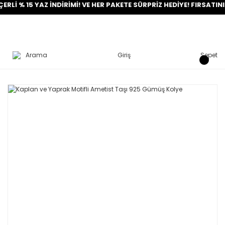
% 15 YAZ İNDİRİMİ! VE HER PAKETE SÜRPRİZ HEDİYE! FIRSATINI YAK
Arama
Giriş
Sepet