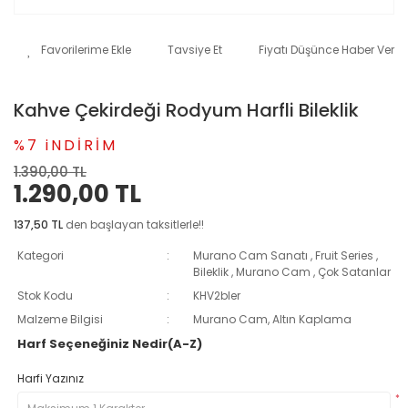
Tavsiye Et
Fiyatı Düşünce Haber Ver
Kahve Çekirdeği Rodyum Harfli Bileklik
%7 iNDİRİM
1.390,00 TL
1.290,00 TL
137,50 TL
den başlayan taksitlerle!!
Kategori
Murano Cam Sanatı
,
Fruit Series
,
Bileklik
,
Murano Cam
,
Çok Satanlar
Stok Kodu
KHV2bler
Malzeme Bilgisi
Murano Cam, Altın Kaplama
Harf Seçeneğiniz Nedir(A-Z)
Harfi Yazınız
*