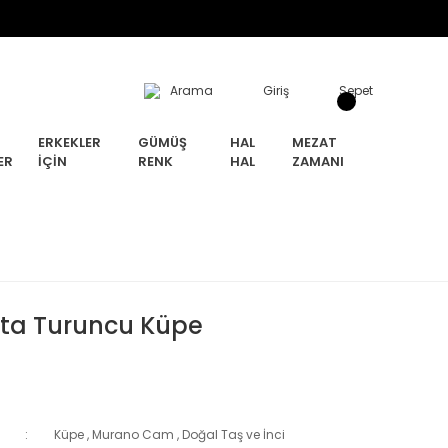
Arama
Giriş
Sepet
ERKEKLER
GÜMÜŞ
HAL
MEZAT
ER
İÇIN
RENK
HAL
ZAMANI
tta Turuncu Küpe
Küpe
,
Murano Cam
,
Doğal Taş ve İnci