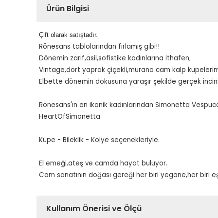
Ürün Bilgisi
Çift olarak satıştadır.
Rönesans tablolarından fırlamış gibi!!
Dönemin zarif,asil,sofistike kadınlarına ithafen;
Vintage,dört yaprak çiçekli,murano cam kalp küpelerim
Elbette dönemin dokusuna yaraşır şekilde gerçek inci
Rönesans'ın en ikonik kadınlarından Simonetta Vespucci'
HeartOfSimonetta
Küpe - Bileklik - Kolye seçenekleriyle.
El emeği,ateş ve camda hayat buluyor.
Cam sanatının doğası gereği her biri yegane,her biri eşs
Kullanım Önerisi ve Ölçü