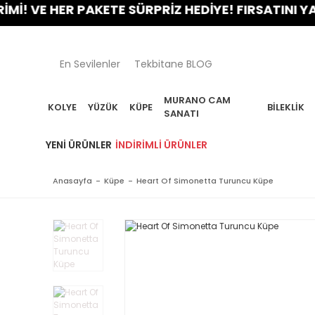
E HER PAKETE SÜRPRİZ HEDİYE! FIRSATINI YAKALA!
En Sevilenler
Tekbitane BLOG
MURANO CAM
KOLYE
YÜZÜK
KÜPE
BILEKLIK
SANATI
YENI ÜRÜNLER
İNDIRIMLI ÜRÜNLER
Anasayfa
Küpe
Heart Of Simonetta Turuncu Küpe