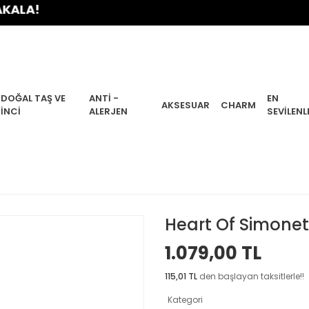
DOĞAL TAŞ VE
ANTI -
EN
AKSESUAR
CHARM
İNCI
ALERJEN
SEVILENL
Heart Of Simone
1.079,00 TL
115,01 TL
den başlayan taksitlerle!!
Kategori