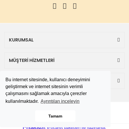
KURUMSAL
MÜŞTERİ HİZMETLERİ
Bu internet sitesinde, kullanıcı deneyimini
ALIŞVERİŞ
geliştirmek ve internet sitesinin verimli
çalışmasını sağlamak amacıyla çerezler
kullanılmaktadır.
Ayrıntıları inceleyin
Copyright 2019 © tekbitane.com
Tamam
ile
ideasoft
e-