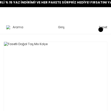
5 YAZ İNDİRİMİ! VE HER PAKETE SÜRPRİZ HEDİYE! FIRSATINI YAKALA
Arama
Giriş
Sepet