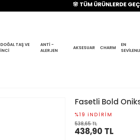
🌸 TÜM ÜRÜNLERDE GEÇERLİ % 1
DOĞAL TAŞ VE
ANTI -
EN
AKSESUAR
CHARM
İNCI
ALERJEN
SEVILENL
Fasetli Bold Onik
%19 iNDİRİM
538,65 TL
438,90 TL