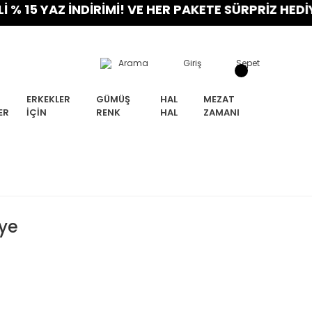
YAZ İNDİRİMİ! VE HER PAKETE SÜRPRİZ HEDİYE! FI
Arama
Giriş
Sepet
ERKEKLER
GÜMÜŞ
HAL
MEZAT
ER
İÇIN
RENK
HAL
ZAMANI
ye