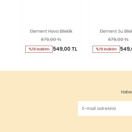
Element Hava Bileklik
Element Su Bilek
679,00 TL
679,00 TL
549,00 TL
549,
%19 indirim
%19 indirim
Haber