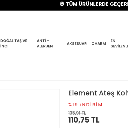
🌸 TÜM ÜRÜNLERDE GEÇERLİ % 15 
DOĞAL TAŞ VE
ANTI -
EN
AKSESUAR
CHARM
İNCI
ALERJEN
SEVILENL
Element Ateş Kol
%19 iNDİRİM
135,91 TL
110,75 TL