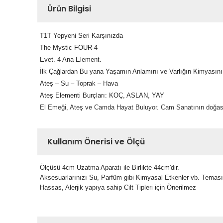
Ürün Bilgisi
T1T Yepyeni Seri Karşınızda
The Mystic FOUR-4
Evet. 4 Ana Element.
İlk Çağlardan Bu yana Yaşamın Anlamını ve Varlığın Kimyasını 
Ateş – Su – Toprak – Hava
Ateş Elementi Burçları: KOÇ, ASLAN, YAY
El Emeği, Ateş ve Camda Hayat Buluyor. Cam Sanatının doğası g
Kullanım Önerisi ve Ölçü
Ölçüsü 4cm Uzatma Aparatı ile Birlikte 44cm'dir.
Aksesuarlarınızı Su, Parfüm gibi Kimyasal Etkenler vb. Temas
Hassas, Alerjik yapıya sahip Cilt Tipleri için Önerilmez