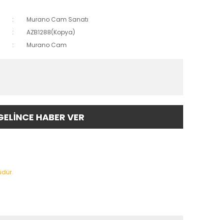
Murano Cam Sanatı
AZB1288(Kopya)
Murano Cam
GELİNCE HABER VER
üdür.