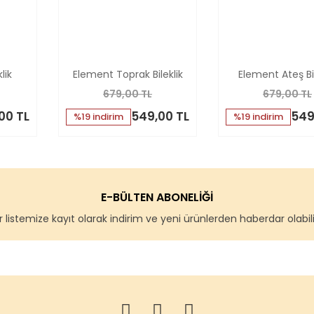
lik
Element Toprak Bileklik
Element Ateş Bil
679,00 TL
679,00 TL
00 TL
549,00 TL
549
%19 indirim
%19 indirim
E-BÜLTEN ABONELİĞİ
 listemize kayıt olarak indirim ve yeni ürünlerden haberdar olabilir